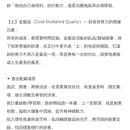
妳「相信自己做得到」的行動力，溫柔治癒拖延與自我懷疑。
【土】金髮晶（Gold Rutilated Quartz）— 財富與努力的穩健
沉澱：
所有的成長，都需要時間定錨。金髮晶頂級的鈦晶/髮絲能量，除
了招來豐盛的財運，在五行中更代表「土」的包容與穩固。它讓
妳的努力不再只是曇花一現，而是將每一次的付出，踏實地累積
成人生最美的風景。
✦ 適合配戴場景
面試、開會、商務洽談：在需要展現自信、表達遠景時，穩定氣
場，做出清醒且睿智的決策。
新計畫啟動/學習期：當妳開始讀一本書、上一堂新課、或是創業
初期，協助大腦集中思緒、提升精神續航力。
陷入慣性焦慮與迷茫時：低頭觸摸髮晶的光芒，將浮躁的能量定
錨，找回穩紮穩打的節奏。