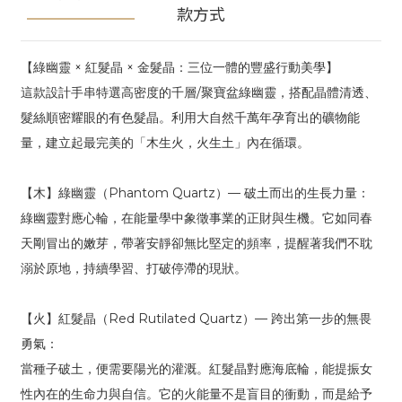
款方式
【綠幽靈 × 紅髮晶 × 金髮晶：三位一體的豐盛行動美學】
這款設計手串特選高密度的千層/聚寶盆綠幽靈，搭配晶體清透、
髮絲順密耀眼的有色髮晶。利用大自然千萬年孕育出的礦物能
量，建立起最完美的「木生火，火生土」內在循環。
【木】綠幽靈（Phantom Quartz）— 破土而出的生長力量：
綠幽靈對應心輪，在能量學中象徵事業的正財與生機。它如同春
天剛冒出的嫩芽，帶著安靜卻無比堅定的頻率，提醒著我們不耽
溺於原地，持續學習、打破停滯的現狀。
【火】紅髮晶（Red Rutilated Quartz）— 跨出第一步的無畏
勇氣：
當種子破土，便需要陽光的灌溉。紅髮晶對應海底輪，能提振女
性內在的生命力與自信。它的火能量不是盲目的衝動，而是給予