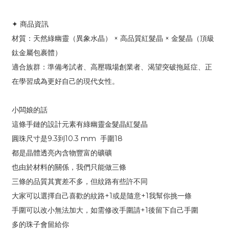
✦ 商品資訊
材質：天然綠幽靈（異象水晶） × 高品質紅髮晶 × 金髮晶（頂級
鈦金屬包裹體）
適合族群：準備考試者、高壓職場創業者、渴望突破拖延症、正
在學習成為更好自己的現代女性。
小闆娘的話
這條手鏈的設計元素有綠幽靈金髮晶紅髮晶
圓珠尺寸是9.3到10.3 mm 手圍18
都是晶體透亮內含物豐富的礦礦
也由於材料的關係，我們只能做三條
三條的品質其實差不多，但紋路有些許不同
大家可以選擇自己喜歡的紋路+1或是隨意+1我幫你挑一條
手圍可以改小無法加大，如需修改手圍請+1後留下自己手圍
多的珠子會留給你