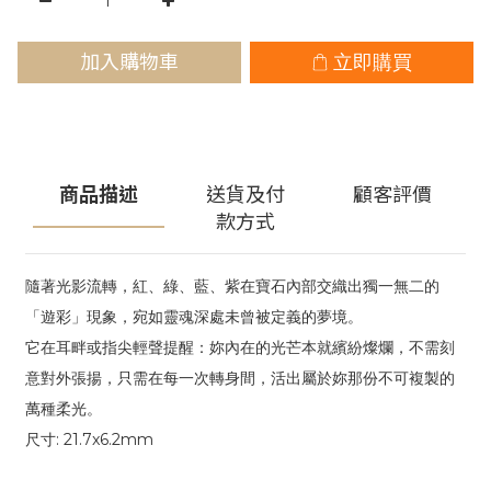
加入購物車
立即購買
商品描述
送貨及付
顧客評價
款方式
隨著光影流轉，紅、綠、藍、紫在寶石內部交織出獨一無二的
「遊彩」現象，宛如靈魂深處未曾被定義的夢境。
它在耳畔或指尖輕聲提醒：妳內在的光芒本就繽紛燦爛，不需刻
意對外張揚，只需在每一次轉身間，活出屬於妳那份不可複製的
萬種柔光。
尺寸: 21.7x6.2mm