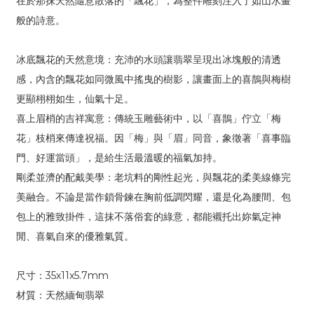
在於那抹天然隨意散落的「飄花」，為整件雕刻注入了如山水畫
般的詩意。
冰底飄花的天然意境：充沛的水頭讓翡翠呈現出冰塊般的清透
感，內含的飄花如同微風中搖曳的樹影，讓畫面上的喜鵲與梅樹
更顯栩栩如生，仙氣十足。
喜上眉梢的吉祥寓意：傳統玉雕藝術中，以「喜鵲」佇立「梅
花」枝梢來傳達祝福。因「梅」與「眉」同音，象徵著「喜事臨
門、好運當頭」，是給生活最溫暖的福氣加持。
剛柔並濟的配戴美學：老坑料的剛性起光，與飄花的柔美線條完
美融合。不論是當作鎖骨鍊在胸前低調閃耀，還是化為腰間、包
包上的雅致掛件，這抹不落俗套的綠意，都能襯托出妳氣定神
閒、喜氣自來的優雅氣質。
尺寸：35x11x5.7mm
材質：天然緬甸翡翠