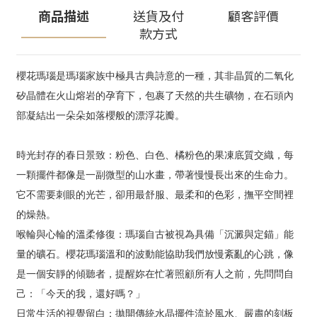
商品描述
送貨及付
顧客評價
款方式
櫻花瑪瑙是瑪瑙家族中極具古典詩意的一種，其非晶質的二氧化
矽晶體在火山熔岩的孕育下，包裹了天然的共生礦物，在石頭內
部凝結出一朵朵如落櫻般的漂浮花瓣。
時光封存的春日景致：粉色、白色、橘粉色的果凍底質交織，每
一顆擺件都像是一副微型的山水畫，帶著慢慢長出來的生命力。
它不需要刺眼的光芒，卻用最舒服、最柔和的色彩，撫平空間裡
的燥熱。
喉輪與心輪的溫柔修復：瑪瑙自古被視為具備「沉澱與定錨」能
量的礦石。櫻花瑪瑙溫和的波動能協助我們放慢紊亂的心跳，像
是一個安靜的傾聽者，提醒妳在忙著照顧所有人之前，先問問自
己：「今天的我，還好嗎？」
日常生活的視覺留白：拋開傳統水晶擺件流於風水、嚴肅的刻板