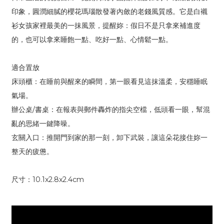
印象，圓潤細膩的櫻花瑪瑙散發著內斂的老錢風質感。它是白襯
衫女孩家裡最美的一抹風景，提醒妳：假日不是只拿來補進度
的，也可以拿來睡飽一點、吃好一點、心情鬆一點。
適合置放
床頭櫃：在睡前與醒來的瞬間，第一眼看見這抹溫柔，安穩睡眠
氣場。
辦公桌/書桌：在報表與郵件轟炸的指尖空檔，低頭看一眼，幫混
亂的思緒一鍵降噪。
玄關入口：推開門到家的那一刻，卸下武裝，讓這朵花接住妳一
整天的疲憊。
尺寸：10.1x2.8x2.4cm