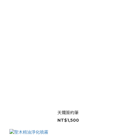
天鐵簽約筆
NT$1,500