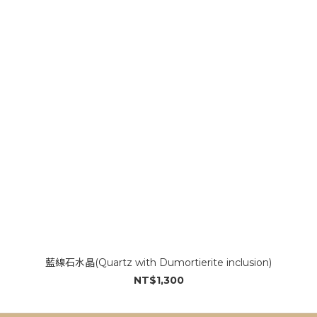
藍線石水晶(Quartz with Dumortierite inclusion)
NT$1,300