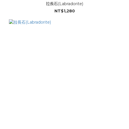
拉長石(Labradorite)
NT$1,280