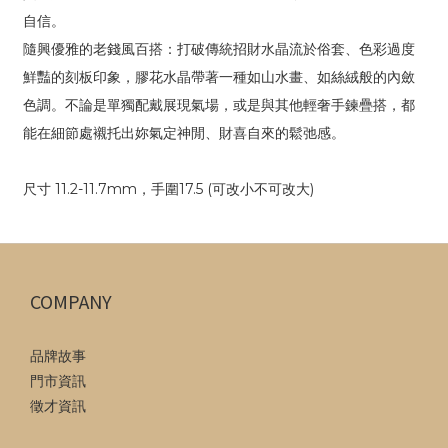
自信。
隨興優雅的老錢風百搭：打破傳統招財水晶流於俗套、色彩過度
鮮豔的刻板印象，膠花水晶帶著一種如山水畫、如絲絨般的內斂
色調。不論是單獨配戴展現氣場，或是與其他輕奢手鍊疊搭，都
能在細節處襯托出妳氣定神閒、財喜自來的鬆弛感。
尺寸 11.2-11.7mm，手圍17.5 (可改小不可改大)
COMPANY
品牌故事
門市資訊
徵才資訊