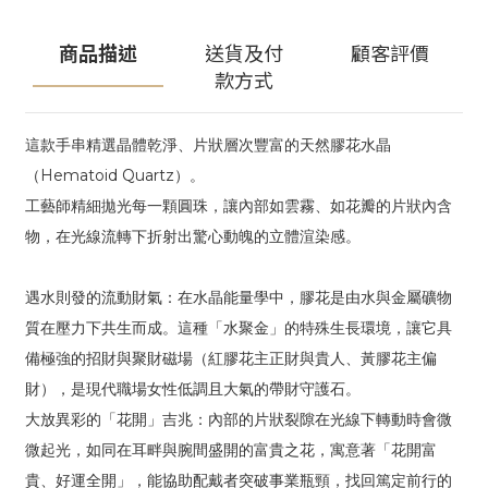
商品描述
送貨及付
顧客評價
款方式
這款手串精選晶體乾淨、片狀層次豐富的天然膠花水晶
（Hematoid Quartz）。
工藝師精細拋光每一顆圓珠，讓內部如雲霧、如花瓣的片狀內含
物，在光線流轉下折射出驚心動魄的立體渲染感。
遇水則發的流動財氣：在水晶能量學中，膠花是由水與金屬礦物
質在壓力下共生而成。這種「水聚金」的特殊生長環境，讓它具
備極強的招財與聚財磁場（紅膠花主正財與貴人、黃膠花主偏
財），是現代職場女性低調且大氣的帶財守護石。
大放異彩的「花開」吉兆：內部的片狀裂隙在光線下轉動時會微
微起光，如同在耳畔與腕間盛開的富貴之花，寓意著「花開富
貴、好運全開」，能協助配戴者突破事業瓶頸，找回篤定前行的