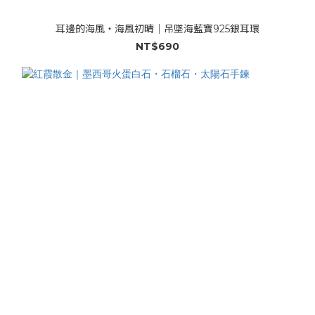
耳邊的海風・海風初晴｜吊墜海藍寶925銀耳環
NT$690