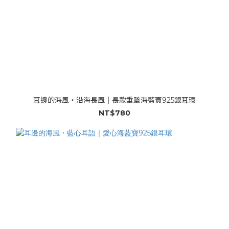
耳邊的海風・沿海長風｜長款垂墜海藍寶925銀耳環
NT$780