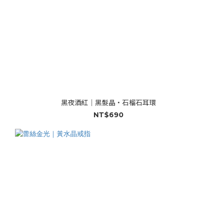
黑夜酒紅｜黑髮晶・石榴石耳環
NT$690