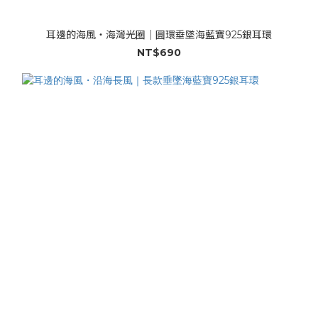
耳邊的海風・海灣光圈｜圓環垂墜海藍寶925銀耳環
NT$690