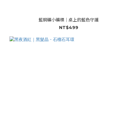
藍銅礦小礦標｜桌上的藍色守護
NT$499