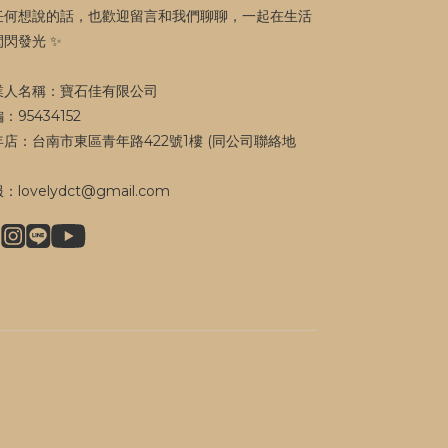
任何想說的話，也歡迎留言和我們聊聊，一起在生活
閃閃發光 ✨
業人名稱：寶石佳有限公司
：95434152
年店：台南市東區青年路422號1樓 (同公司聯絡地
）
：lovelydct@gmail.com