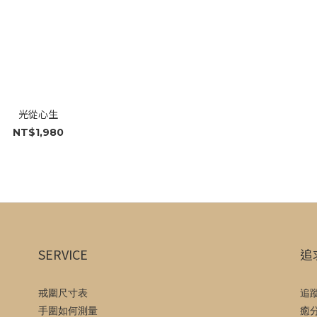
光從心生
NT$1,980
SERVICE
追
戒圍尺寸表
追
手圍如何測量
癒