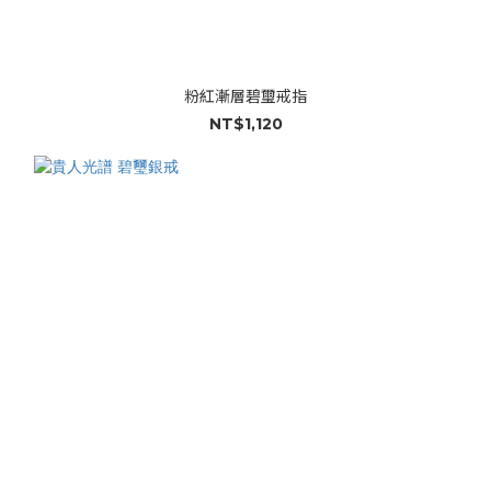
粉紅漸層碧璽戒指
NT$1,120