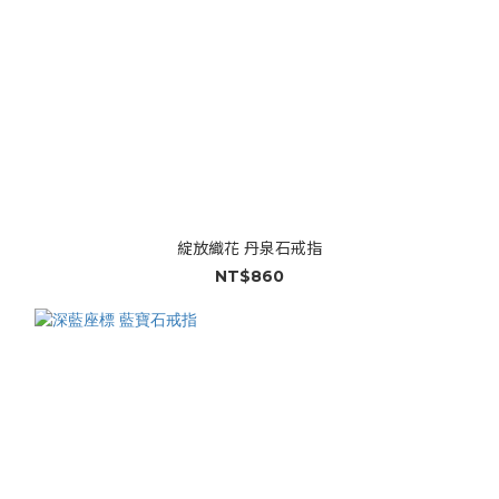
綻放織花 丹泉石戒指
NT$860