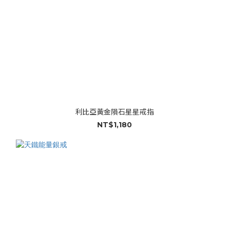
利比亞黃金隕石星星戒指
NT$1,180