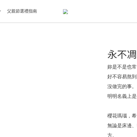
父親節選禮指南
永不凋
妳是不是也常
好不容易熬到
沒做完的事。
明明名義上是
櫻花瑪瑙，希
無論是床邊、
方。