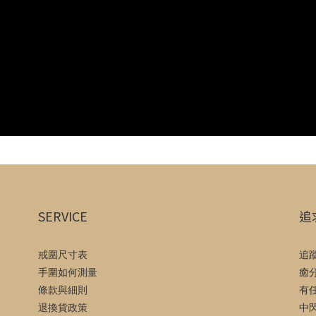
SERVICE
追
戒圍尺寸表
追
手圍如何測量
癒
條款與細則
有
退換貨政策
中