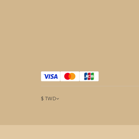
$
TWD