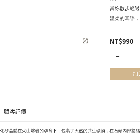
當妳散步經過
溫柔的耳語，
NT$990
加
顧客評價
化矽晶體在火山熔岩的孕育下，包裹了天然的共生礦物，在石頭內部凝結