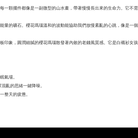
每一顆擺件都像是一副微型的山水畫，帶著慢慢長出來的生命力。它不需
能量的礦石。櫻花瑪瑙溫和的波動能協助我們放慢紊亂的心跳，像是一個
板印象，圓潤細膩的櫻花瑪瑙散發著內斂的老錢風質感。它是白襯衫女孩
眠氣場。
幫混亂的思緒一鍵降噪。
一整天的疲憊。