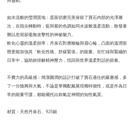
與靈動。
如水流般的瑩潤質地：蛋面切磨完美保留了寶石內部的光澤層
次，在指尖轉動時，藍與紫的色調如同水波般溫柔流動，散發著
難以忽視卻毫無攻擊性的神祕魅力。
軟化心靈的溫柔頻率：丹泉石對應喉輪與眉心輪，凸面的溫潤形
態更能加強其「軟化性格、舒緩緊張」的能量。在忙碌與緊繃的
日常中，協助妳排解精神壓力，找回與世界溫柔對話的節奏。
不費力的高級感：簡潔圓潤的設計打破了寶石過往的嚴肅感，多
了一分隨興與大氣，不論是單獨配戴展現獨特個性，或是作為日
常的能量守護，都能襯托出妳氣定神閒的知性氣質。
材質：天然丹泉石、925銀