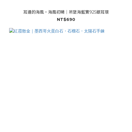
耳邊的海風・海風初晴｜吊墜海藍寶925銀耳環
NT$690