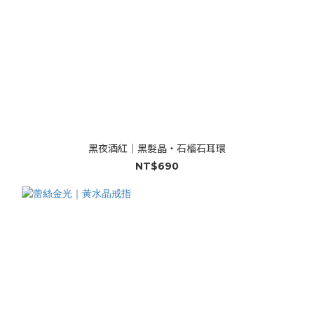
黑夜酒紅｜黑髮晶・石榴石耳環
NT$690