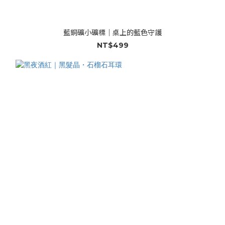
藍銅礦小礦標｜桌上的藍色守護
NT$499