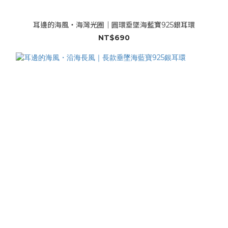
耳邊的海風・海灣光圈｜圓環垂墜海藍寶925銀耳環
NT$690