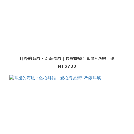
耳邊的海風・沿海長風｜長款垂墜海藍寶925銀耳環
NT$780