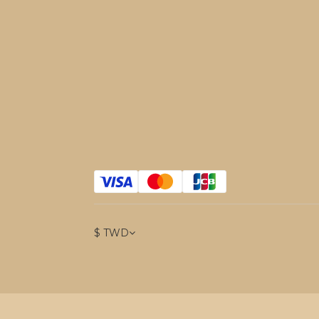
$
TWD