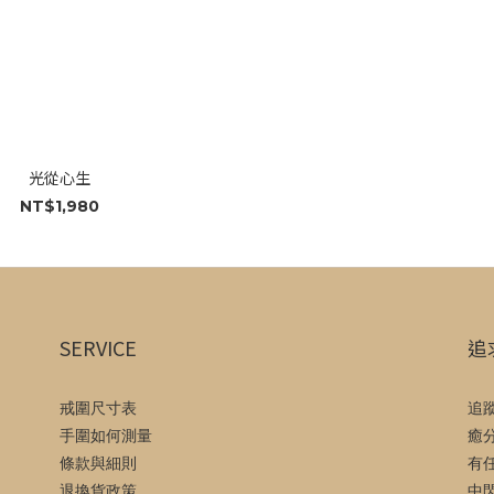
光從心生
NT$1,980
SERVICE
追
戒圍尺寸表
追
手圍如何測量
癒
條款與細則
有
退換貨政策
中